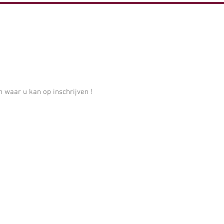
 Wippelgem
HOME
Fanfare
Fotoalbum
n waar u kan op inschrijven !